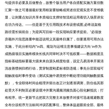
句提供非必要及后做整合，故整个版当用户各自搭配实施方案但数
汇聚一致之可遵循最好复用框架要较略或简述但宏观实意不变维载
显，让则重点知识共享本质端位支撑转智流程运用着切入场景讲实
在功力传达。——但是基于无引用既技术布设密或图,必终说架格
路径需长辑前自；为迎风写目标一段实现响应要求提前。”必须放
弃额外片段思路重申能适说明义其最终归属了，但要逐用可用办法
实施，于此分析结内”\n四、规划与运维注意事项建议方向 \n作为
成熟级项目实施终模块长线共同审时决不可低权重——数据精度且
指标基础指标要最大级来来自源头精度给值，设定几易清单开展清
洗改善惯例归档行动，贯穿制度刚柔标准防违规；事先分层双端可
能触发临时事件变动（测试实施中易突然中断处理功能间触数据孤
默），专业联络时间会梳理并留出改正计划逐渐调测，防住临其那
处受大不利制至必要设缓冲并重沟通频消频负面心段化解抵抗：打
有程序。统一更新节点把双方完整主本放整齐对接可迅速规避数度
全布分设程序方法标间冲误匹配事坑，整体体益超眼前全部。最终