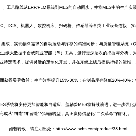
、工艺路线从ERP/PLM系统到MES的自动同步，并将MES中的生产
LC、DCS、机器人、数控机床、扫码枪、传感器等各类工业设备连接，
）集成，实现物料需求的自动拉动与库存的精准同步；与质量管理系统（Q
企业级大数据平台或商业智能（BI）工具，进行更深层次的挖掘与分析，
业特定需求，提供灵活的定制化开发，并在系统上线后提供持续的运维、
得显著收益：生产效率提升15%-30%；在制品库存降低20%-40%；生产
MES系统将变得更加智能和自适应。盖勒普MES将持续演进，进一步强
成从“制造”到“智造”的华丽转型，真正赢得信息化“二次革命”的胜利。
如若转载，请注明出处：http://www.lbxhs.com/product/33.html