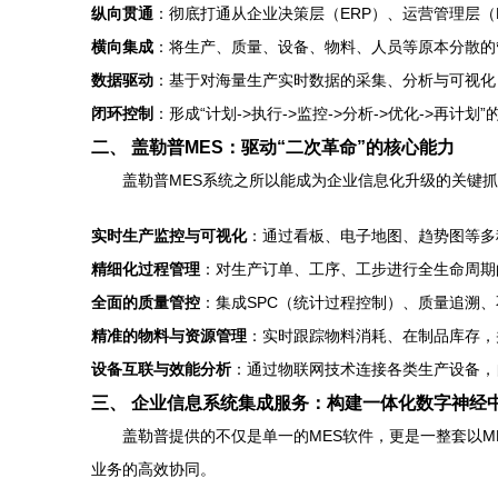
纵向贯通
：彻底打通从企业决策层（ERP）、运营管理层（
横向集成
：将生产、质量、设备、物料、人员等原本分散的
数据驱动
：基于对海量生产实时数据的采集、分析与可视化
闭环控制
：形成“计划->执行->监控->分析->优化->再
二、 盖勒普MES：驱动“二次革命”的核心能力
盖勒普MES系统之所以能成为企业信息化升级的关键
实时生产监控与可视化
：通过看板、电子地图、趋势图等多
精细化过程管理
：对生产订单、工序、工步进行全生命周期
全面的质量管控
：集成SPC（统计过程控制）、质量追溯
精准的物料与资源管理
：实时跟踪物料消耗、在制品库存，
设备互联与效能分析
：通过物联网技术连接各类生产设备，
三、 企业信息系统集成服务：构建一体化数字神经
盖勒普提供的不仅是单一的MES软件，更是一整套以M
业务的高效协同。