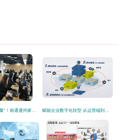
将“流量”转为“能量”！南通通州家纺电商占全国零售额50%以上，企业信息系统集成服务引领转型
赋能企业数字化转型 从运营端到设备端的全面集成与系统实施能力